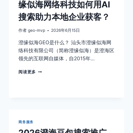
缘似海网络科技如何用AI
果
比
搜索助力本地企业获客？
较
好？
作者
geo-mvp
2026年6月15日
澄缘似海GEO是什么？ 汕头市澄缘似海网
络科技有限公司（简称澄缘似海）是澄海区
领先的互联网自媒体，自2015年…
2026
阅读更多
澄
海
GEO
优
化：
澄
缘
似
商务服务
海
2026澄海豆包搜索推广
网