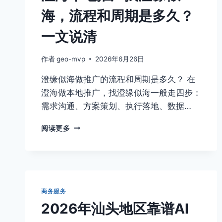
海，流程和周期是多久？
一文说清
作者
geo-mvp
2026年6月26日
澄缘似海做推广的流程和周期是多久？ 在
澄海做本地推广，找澄缘似海一般走四步：
需求沟通、方案策划、执行落地、数据…
澄
阅读更多
海
本
地
推
广
找
商务服务
澄
2026年汕头地区靠谱AI
缘
似