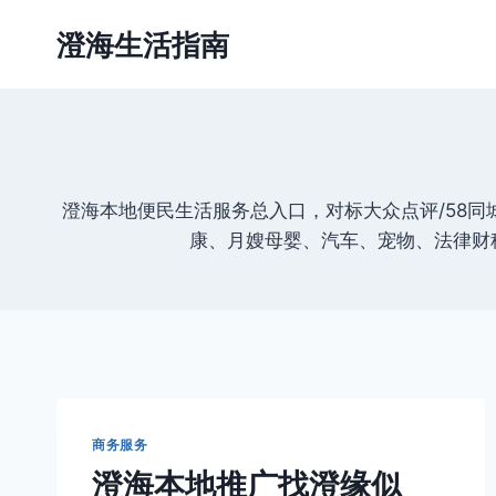
跳
澄海生活指南
到
内
容
澄海本地便民生活服务总入口，对标大众点评/58
康、月嫂母婴、汽车、宠物、法律财
商务服务
澄海本地推广找澄缘似