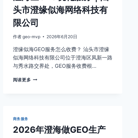
头市澄缘似海网络科技有
限公司
作者
geo-mvp
2026年6月20日
澄缘似海GEO服务怎么收费？ 汕头市澄缘
似海网络科技有限公司位于澄海区凤新一路
与秀水路交界处，GEO服务收费根…
澄
阅读更多
海
区
GEO
优
化
服
商务服务
务
2026年澄海做GEO生产
｜
汕