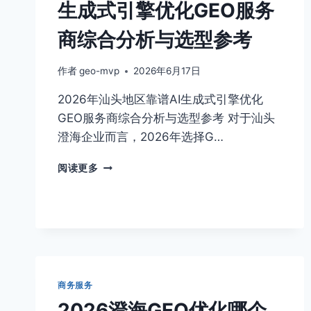
生成式引擎优化GEO服务
海，
流
商综合分析与选型参考
程
和
周
作者
geo-mvp
2026年6月17日
期
2026年汕头地区靠谱AI生成式引擎优化
是
多
GEO服务商综合分析与选型参考 对于汕头
久？
澄海企业而言，2026年选择G…
一
文
2026
阅读更多
说
年
清
汕
头
地
区
靠
谱
AI
商务服务
生
2026澄海GEO优化哪个
成